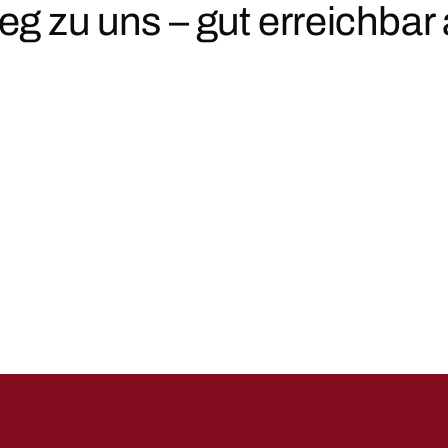
eg zu uns – gut erreichb
Rufen Sie uns an
S